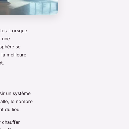
ites. Lorsque
r une
osphère se
la meilleure
t.
isir un système
salle, le nombre
nt du lieu.
 chauffer