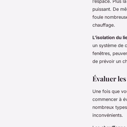
l’espace. Plus l
puissant. De m
foule nombreuse
chauffage.
L’isolation du li
un système de c
fenêtres, peuven
de prévoir un c
Évaluer les
Une fois que vo
commencer à éval
nombreux types 
inconvénients.