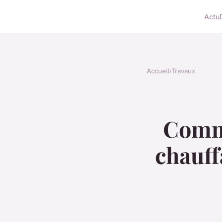
Actu
Accueil
›
Travaux
Comme
chauff