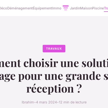
Déco
Déménagement
Équipement
Immo
Jardin
Maison
Piscine
Tr
TRAVAUX
nt choisir une solut
age pour une grande s
réception ?
Ibrahim
•
4 mars 2024
•
12 min de lecture