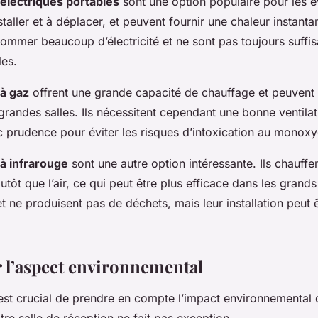
électriques portables
sont une option populaire pour les é
nstaller et à déplacer, et peuvent fournir une chaleur instan
ommer beaucoup d’électricité et ne sont pas toujours suffis
les.
à gaz
offrent une grande capacité de chauffage et peuvent
grandes salles. Ils nécessitent cependant une bonne ventilat
ec prudence pour éviter les risques d’intoxication au monox
à infrarouge
sont une autre option intéressante. Ils chauffen
utôt que l’air, ce qui peut être plus efficace dans les grands
et ne produisent pas de déchets, mais leur installation peut 
 l’aspect environnemental
 est crucial de prendre en compte l’impact environnemental 
re salle de réception ne fait pas exception.