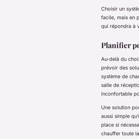
Choisir un syst
facile, mais en 
qui répondra à v
Planifier p
Au-delà du choix
prévoir des sol
système de chau
salle de récept
inconfortable po
Une solution pou
aussi simple qu
place si nécess
chauffer toute l