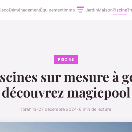
Déco
Déménagement
Équipement
Immo
Jardin
Maison
Piscine
Tr
PISCINE
scines sur mesure à g
découvrez magicpool
Ibrahim
•
27 décembre 2024
•
8 min de lecture