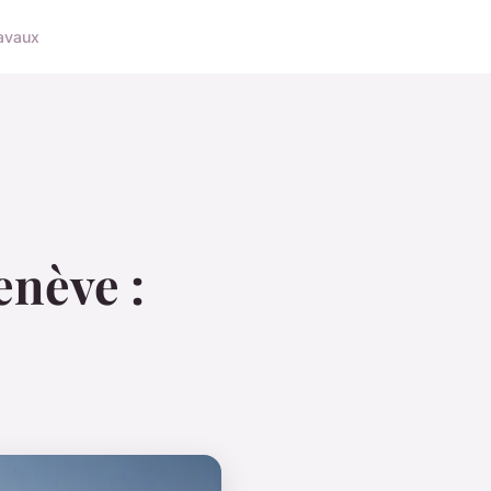
avaux
enève :