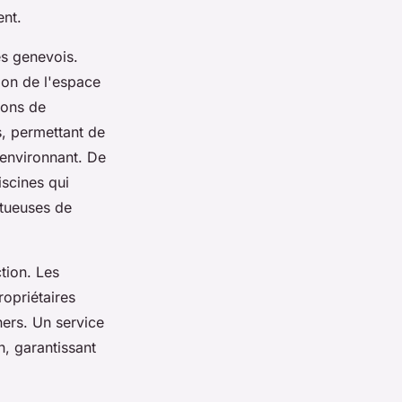
ent.
es genevois.
ion de l'espace
tions de
s, permettant de
environnant. De
scines qui
ctueuses de
tion. Les
ropriétaires
ners. Un service
n, garantissant