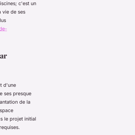
scines; c'est un
a vie de ses
lus
de-
ar
t d'une
de ses presque
antation de la
espace
le projet initial
 requises.