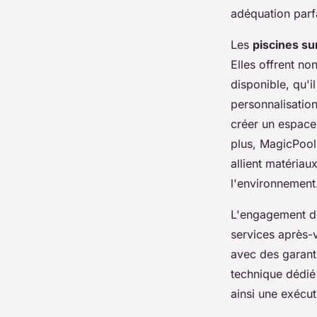
adéquation parfa
Les
piscines s
Elles offrent no
disponible, qu'il
personnalisation
créer un espace
plus, MagicPool
allient matéria
l'environnement
L'engagement de
services après-v
avec des garanti
technique dédié 
ainsi une exécuti