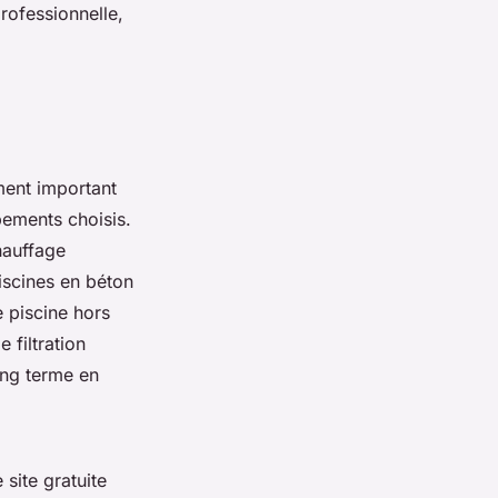
rofessionnelle,
ment important
pements choisis.
hauffage
iscines en béton
e piscine hors
 filtration
long terme en
site gratuite