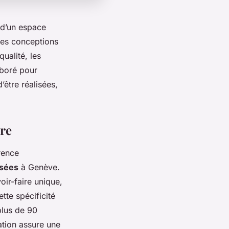
 d’un espace
des conceptions
ualité, les
aboré pour
’être réalisées,
ure
rence
isées
à Genève.
oir-faire unique,
tte spécificité
plus de 90
ation assure une