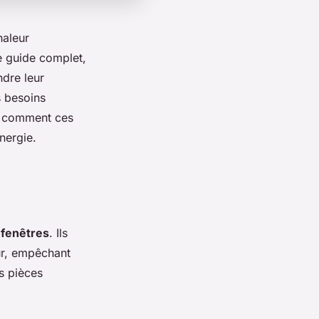
haleur
e guide complet,
ndre leur
s besoins
ez comment ces
nergie.
 fenêtres
. Ils
ur, empêchant
es pièces