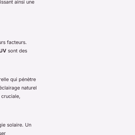
ssant ainsi une
rs facteurs.
 UV
sont des
relle qui pénètre
éclairage naturel
 cruciale,
gie solaire. Un
ser