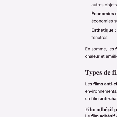
autres objets
Économies d
économies sur
Esthétique
:
fenêtres.
En somme, les
chaleur et amélio
Types de f
Les
films anti-
environnements.
un
film anti-cha
Film adhésif 
Le
film adhésif
e