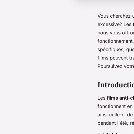
Vous cherchez u
excessive? Les f
nous vous offron
fonctionnement,
spécifiques, qu
films peuvent tr
Poursuivez votre
Introducti
Les
films anti-
fonctionnent en
ainsi celle-ci d
pendant l'été, r