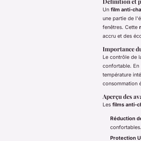
Définition et
Un
film anti-ch
une partie de l'
fenêtres. Cette
accru et des éc
Importance du 
Le contrôle de l
confortable. En 
température inté
consommation é
Aperçu des av
Les
films anti-
Réduction de
confortables
Protection 