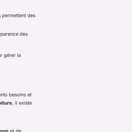
ls permettent des
apparence des
r gérer la
ents besoins et
oiture
, il existe
ison
et de