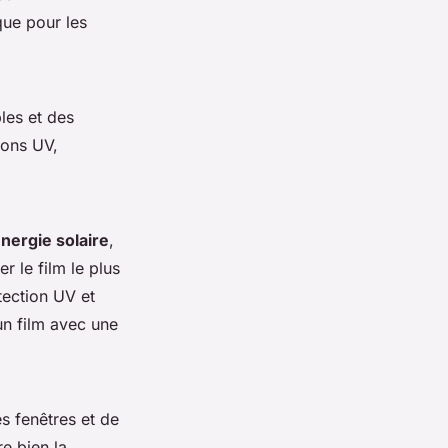
que pour les
les et des
yons UV,
énergie solaire
,
r le film le plus
tection UV et
un film avec une
s fenêtres et de
re bien la