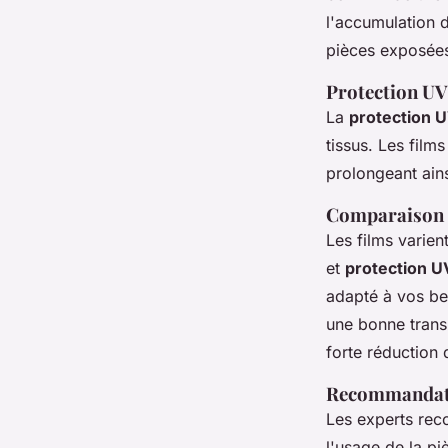
l'accumulation d
pièces exposées
Protection UV
La
protection 
tissus. Les film
prolongeant ains
Comparaison d
Les films varie
et
protection U
adapté à vos be
une bonne trans
forte réduction 
Recommandati
Les experts reco
l'usage de la p