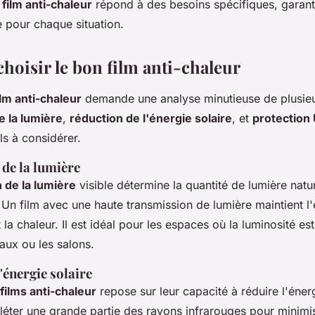
e
film anti-chaleur
répond à des besoins spécifiques, garanti
e pour chaque situation.
oisir le bon film anti-chaleur
ilm anti-chaleur
demande une analyse minutieuse de plusieu
 la lumière
,
réduction de l'énergie solaire
, et
protection
els à considérer.
de la lumière
 de la lumière
visible détermine la quantité de lumière natu
Un film avec une haute transmission de lumière maintient l'
la chaleur. Il est idéal pour les espaces où la luminosité est
ux ou les salons.
'énergie solaire
 films anti-chaleur
repose sur leur capacité à réduire l'éner
fléter une grande partie des rayons infrarouges pour minimi