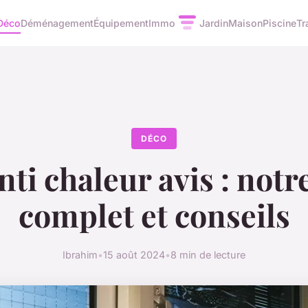
Déco
Déménagement
Équipement
Immo
Jardin
Maison
Piscine
Tr
DÉCO
nti chaleur avis : notr
complet et conseils
Ibrahim
•
15 août 2024
•
8 min de lecture