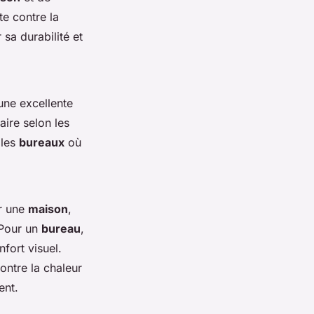
te contre la
sa durabilité et
une excellente
aire selon les
 les
bureaux
où
ur une
maison
,
 Pour un
bureau
,
nfort visuel.
contre la chaleur
ent.