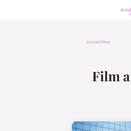
Actu
Accueil
›
Déco
Film a