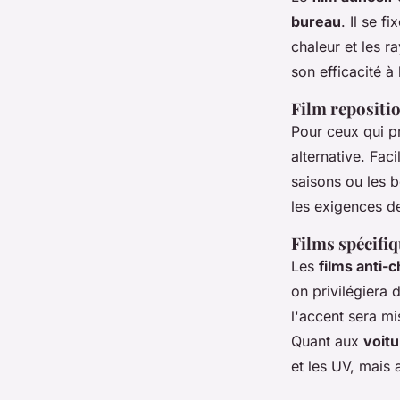
bureau
. Il se f
chaleur et les r
son efficacité à
Film repositi
Pour ceux qui p
alternative. Faci
saisons ou les b
les exigences de
Films spécifiq
Les
films anti-
on privilégiera 
l'accent sera mi
Quant aux
voit
et les UV, mais 