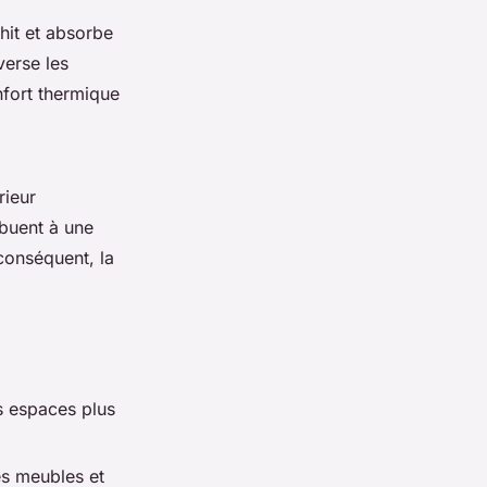
chit et absorbe
verse les
nfort thermique
rieur
buent à une
 conséquent, la
es espaces plus
es meubles et