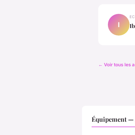
EC
I
I
← Voir tous les 
Équipement — 