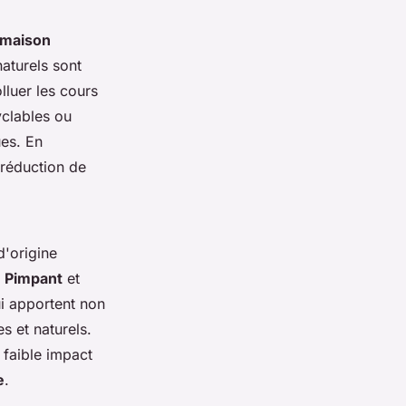
 maison
aturels sont
lluer les cours
yclables ou
es. En
 réduction de
d'origine
e
Pimpant
et
ui apportent non
 et naturels.
 faible impact
e
.