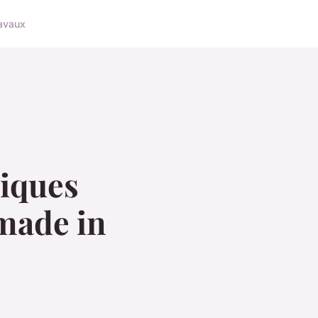
avaux
giques
 made in