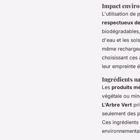
Impact enviro
L'utilisation d
respectueux de
biodégradables, 
d'eau et les sol
même rechargeab
choisissant ces 
leur empreinte 
Ingrédients na
Les
produits m
végétale ou min
L'Arbre Vert
pri
seulement des p
Ces ingrédients 
environnemental,