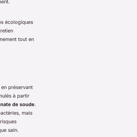
ment.
ves écologiques
retien
nnement tout en
t en préservant
ulés à partir
onate de soude
.
bactéries, mais
 risques
que sain.