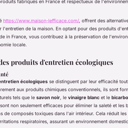
produits fabriqués en France et respectueux de l'environne
sé
https://www.maison-lefficace.com/
, offrent des alternati
r l'entretien de la maison. En optant pour des produits d'ent
e in France, vous contribuez à la préservation de l'enviro
nomie locale.
des produits d'entretien écologiques
anté
entretien écologiques
se distinguent par leur efficacité tou
irement aux produits chimiques conventionnels, ils sont form
turels tels que le
savon noir
, le
vinaigre blanc
et le
bicarb
sont non seulement efficaces pour éliminer la saleté et les 
pas de composés toxiques dans l'air intérieur. Cela réduit les
'irritations respiratoires, assurant un environnement domesti