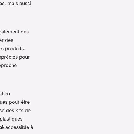
es, mais aussi
également des
er des
es produits.
appréciés pour
approche
etien
ues pour être
se des kits de
plastiques
té
accessible à