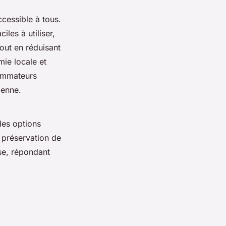
cessible à tous.
les à utiliser,
out en réduisant
mie locale et
sommateurs
ienne.
des options
 préservation de
use, répondant