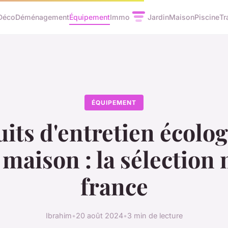
Déco
Déménagement
Équipement
Immo
Jardin
Maison
Piscine
Tr
ÉQUIPEMENT
its d'entretien écolo
 maison : la sélection
france
Ibrahim
•
20 août 2024
•
3 min de lecture