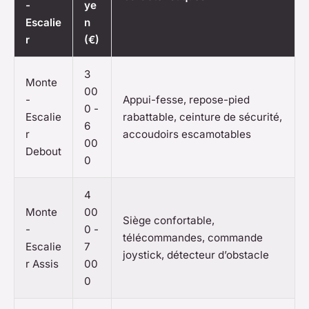
-
ye
Escalie
n
r
(€)
3
Monte
00
-
Appui-fesse, repose-pied
0 -
Escalie
rabattable, ceinture de sécurité,
6
r
accoudoirs escamotables
00
Debout
0
4
Monte
00
Siège confortable,
-
0 -
télécommandes, commande
Escalie
7
joystick, détecteur d’obstacle
r Assis
00
0