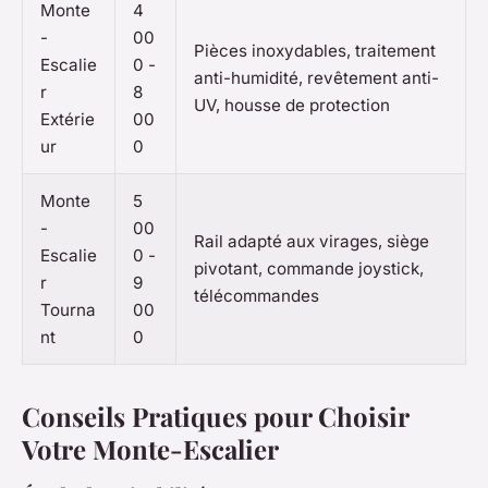
Monte
4
-
00
Pièces inoxydables, traitement
Escalie
0 -
anti-humidité, revêtement anti-
r
8
UV, housse de protection
Extérie
00
ur
0
Monte
5
-
00
Rail adapté aux virages, siège
Escalie
0 -
pivotant, commande joystick,
r
9
télécommandes
Tourna
00
nt
0
Conseils Pratiques pour Choisir
Votre Monte-Escalier