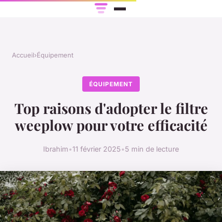
Accueil
›
Équipement
ÉQUIPEMENT
Top raisons d'adopter le filtre
weeplow pour votre efficacité
Ibrahim
•
11 février 2025
•
5 min de lecture