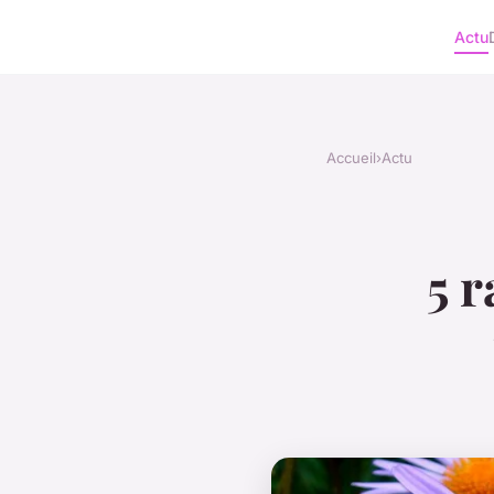
Actu
Accueil
›
Actu
5 r