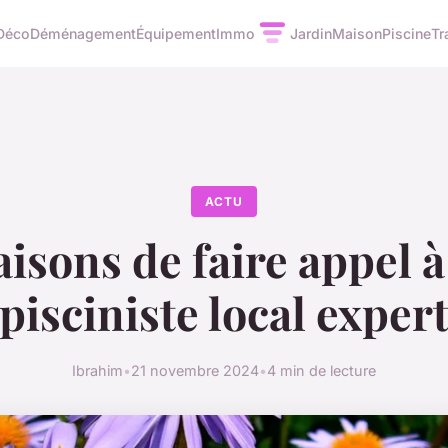
Déco
Déménagement
Équipement
Immo
Jardin
Maison
Piscine
Tr
ACTU
aisons de faire appel 
pisciniste local exper
Ibrahim
•
21 novembre 2024
•
4 min de lecture