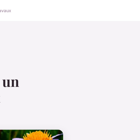
avaux
à un
t