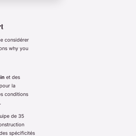
rt
de considérer
asons why you
in
et des
pour la
es conditions
.
uipe de 35
onstruction
des spécificités