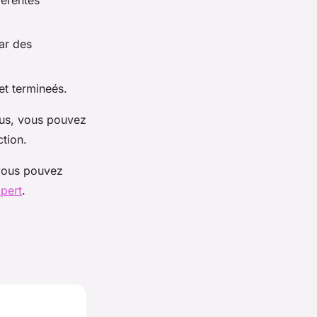
par des
et termineés.
sus, vous pouvez
ction.
 vous pouvez
xpert
.