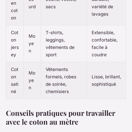
en
urd
sacs
variété de
cot
lavages
on
Cot
T-shirts,
Extensible,
Mo
on
leggings,
confortable,
ye
jers
vêtements de
facile à
n
ey
sport
coudre
Cot
Vêtements
Mo
on
formels, robes
Lisse, brillant,
ye
sati
de soirée,
sophistiqué
n
né
chemisiers
Conseils pratiques pour travailler
avec le coton au mètre