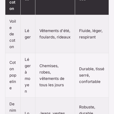
cot
on
Voil
e
Lé
Vêtements d'été,
Fluide, léger,
de
ger
foulards, rideaux
respirant
cot
on
Lé
Cot
ger
Chemises,
on
Durable, tissé
à
robes,
pop
serré,
mo
vêtements de
elin
confortable
ye
tous les jours
e
n
De
Robuste,
nim
Lo
Jeans, vestes,
durable,