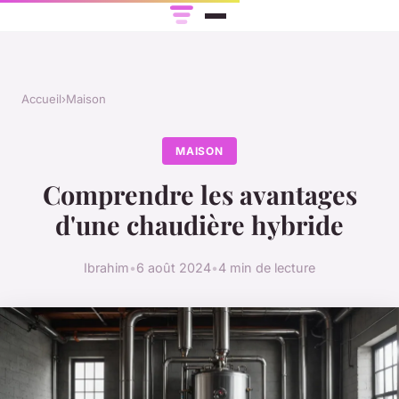
Accueil
›
Maison
MAISON
Comprendre les avantages
d'une chaudière hybride
Ibrahim
•
6 août 2024
•
4 min de lecture