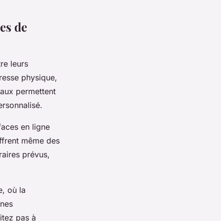
es de
tre leurs
resse physique,
anaux permettent
rsonnalisé.
faces en ligne
offrent même des
raires prévus,
e, où la
ones
sitez pas à