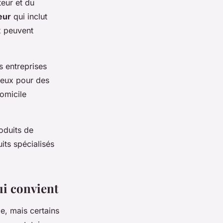
eur et du
eur
qui inclut
ix peuvent
s entreprises
geux pour des
omicile
roduits de
its spécialisés
ui convient
, mais certains