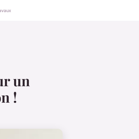
avaux
ur un
n !