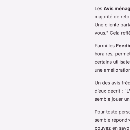
Les
Avis ménag
majorité de reto
Une cliente par
vous."
Cela refl
Parmi les
Feedb
horaires, perme
certains utilisa
une amélioration
Un des avis fréq
d’eux décrit :
"L
semble jouer un r
Pour toute pers
semble répondre 
pouvez en savoi