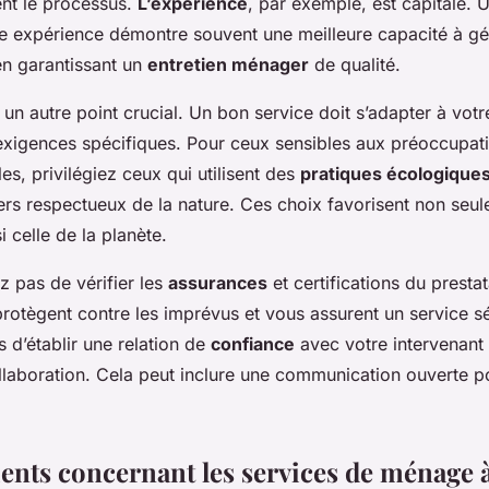
ient le processus.
L’expérience
, par exemple, est capitale. U
e expérience démontre souvent une meilleure capacité à gé
 en garantissant un
entretien ménager
de qualité.
 un autre point crucial. Un bon service doit s’adapter à vot
exigences spécifiques. Pour ceux sensibles aux préoccupat
s, privilégiez ceux qui utilisent des
pratiques écologique
rs respectueux de la nature. Ces choix favorisent non seul
i celle de la planète.
ez pas de vérifier les
assurances
et certifications du presta
rotègent contre les imprévus et vous assurent un service sé
 d’établir une relation de
confiance
avec votre intervenant f
ollaboration. Cela peut inclure une communication ouverte 
ients concernant les services de ménage 