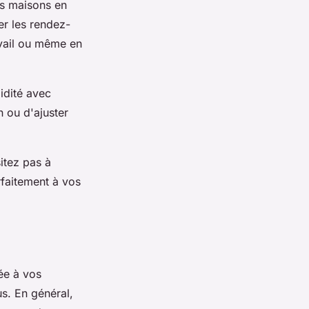
es maisons en
er les rendez-
avail ou même en
pidité avec
n ou d'ajuster
sitez pas à
rfaitement à vos
ée à vos
us. En général,