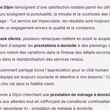
e Dijon
témoignent d'une satisfaction notable parmi les util
urs soulignent la ponctualité, la minutie et la courtoisie des 
tage :
"Le service est impeccable, les résultats sont toujour
ète un engagement envers la qualité et la constance.
ack clients
, plusieurs remarques mettent en avant la soupl
ttant d'adapter les
prestations à domicile
à des plannings v
teurs notent des variations dans la finesse des détails accom
 dans la standardisation des services rendus.
uemment partagé inclut l'appréciation pour le côté humain 
'équipe est toujours souriante et attentive à nos besoins."
Ce
ôle clé dans la fidélité client.
onne à Dijon cherchant une
prestation de ménage à domici
aux attentes tout en s’efforçant de s’améliorer continuelle
r davantage ici : prestation de ménage à domicile.