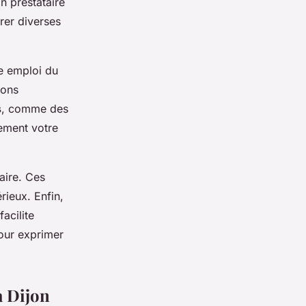
n prestataire
rer diverses
re emploi du
ions
s
, comme des
ement votre
taire. Ces
rieux. Enfin,
acilite
pour exprimer
à Dijon