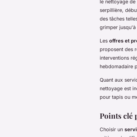
le nettoyage de
serpillière, déb
des tâches telle
grimper jusqu'à
Les
offres et p
proposent des r
interventions ré
hebdomadaire pe
Quant aux service
nettoyage est in
pour tapis ou m
Points clé 
Choisir un
serv