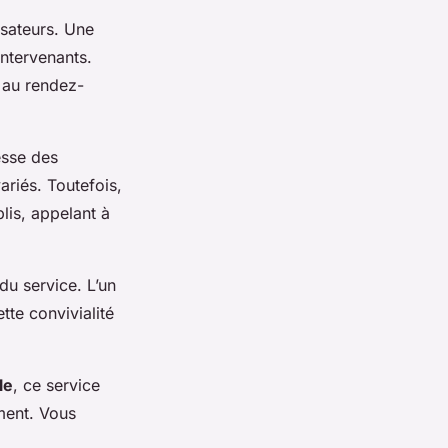
isateurs. Une
intervenants.
s au rendez-
esse des
ariés. Toutefois,
plis, appelant à
du service. L’un
tte convivialité
le
, ce service
ment. Vous