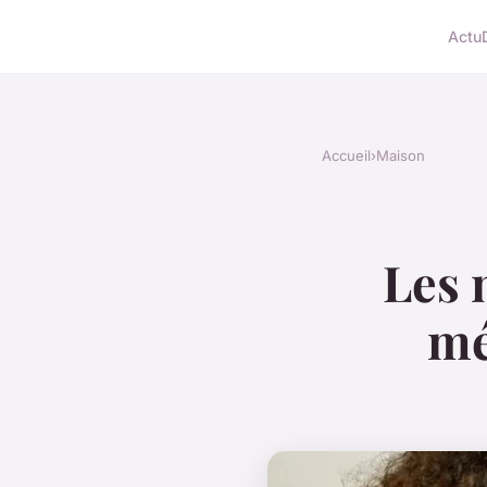
Actu
Accueil
›
Maison
Les 
mé