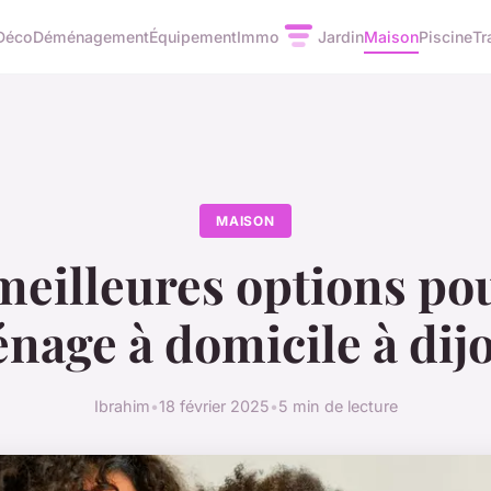
Déco
Déménagement
Équipement
Immo
Jardin
Maison
Piscine
Tr
MAISON
meilleures options po
nage à domicile à dijo
Ibrahim
•
18 février 2025
•
5 min de lecture