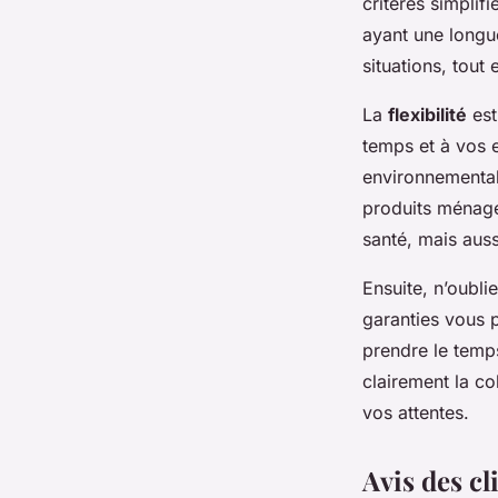
critères simplif
ayant une longu
situations, tout
La
flexibilité
est
temps et à vos 
environnementale
produits ménage
santé, mais auss
Ensuite, n’oubli
garanties vous p
prendre le temps
clairement la c
vos attentes.
Avis des cl